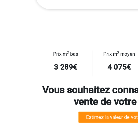
2
2
Prix m
bas
Prix m
moyen
3 289€
4 075€
Vous souhaitez connai
vente de votre
Estimez la valeur de vot