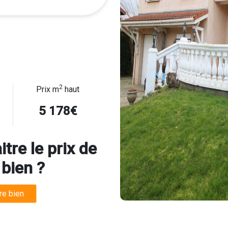
2
Prix m
haut
5 178€
tre le prix de
 bien ?
re bien